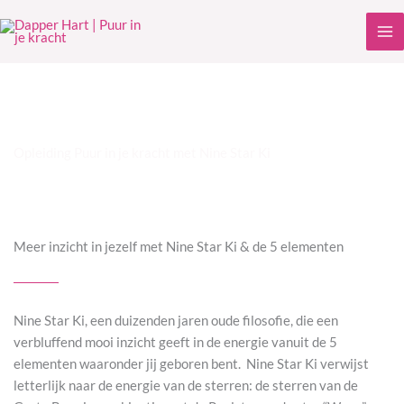
Ga
naar
de
inhoud
Opleiding Puur in je kracht met Nine Star Ki
Meer inzicht in jezelf met Nine Star Ki & de 5 elementen
Nine Star Ki, een duizenden jaren oude filosofie, die een
verbluffend mooi inzicht geeft in de energie vanuit de 5
elementen
waaronder jij geboren bent. Nine Star Ki verwijst
letterlijk naar de energie van de sterren: de sterren van de