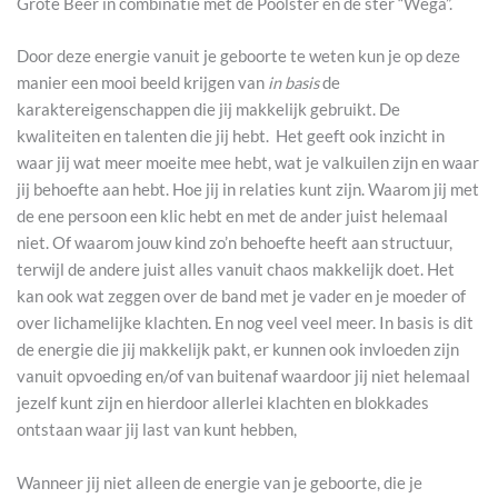
Grote Beer in combinatie met de Poolster en de ster “Wega”.
Door deze energie vanuit je geboorte te weten kun je op deze
manier een mooi beeld krijgen van
in basis
de
karaktereigenschappen die jij makkelijk gebruikt. De
kwaliteiten en talenten die jij hebt. Het geeft ook inzicht in
waar jij wat meer moeite mee hebt, wat je valkuilen zijn en waar
jij behoefte aan hebt. Hoe jij in relaties kunt zijn. Waarom jij met
de ene persoon een klic hebt en met de ander juist helemaal
niet. Of waarom jouw kind zo’n behoefte heeft aan structuur,
terwijl de andere juist alles vanuit chaos makkelijk doet. Het
kan ook wat zeggen over de band met je vader en je moeder of
over lichamelijke klachten. En nog veel veel meer. In basis is dit
de energie die jij makkelijk pakt, er kunnen ook invloeden zijn
vanuit opvoeding en/of van buitenaf waardoor jij niet helemaal
jezelf kunt zijn en hierdoor allerlei klachten en blokkades
ontstaan waar jij last van kunt hebben,
Wanneer jij niet alleen de energie van je geboorte, die je